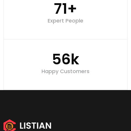
85
+
Expert People
67
k
Happy Customers