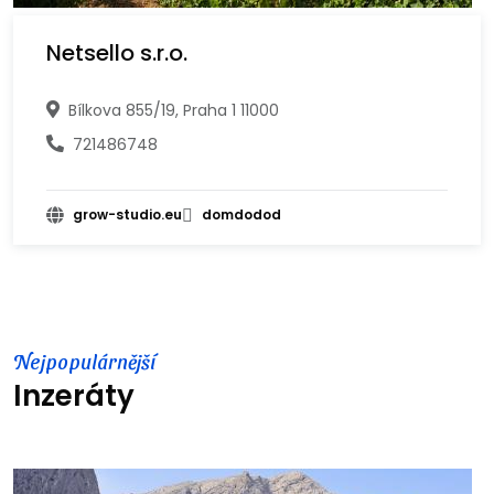
Netsello s.r.o.
Bílkova 855/19, Praha 1 11000
721486748
grow-studio.eu
domdodod
Nejpopulárnější
Inzeráty