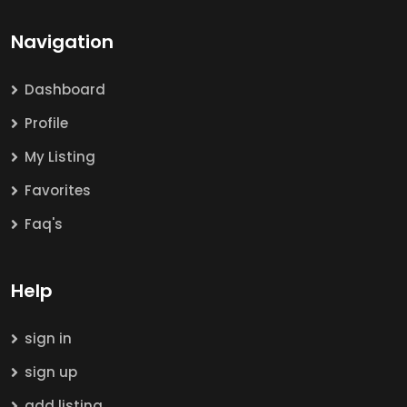
Navigation
Dashboard
Profile
My Listing
Favorites
Faq's
Help
sign in
sign up
add listing