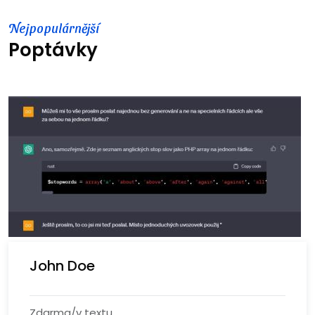
Nejpopulárnější
Poptávky
John Doe
Zdarma/v textu