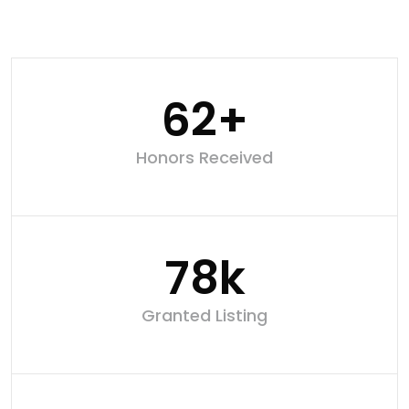
74
+
Honors Received
93
k
Granted Listing